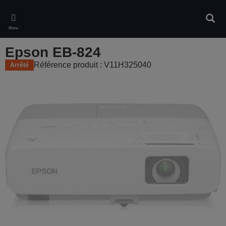
Skip
to
Rech
main
Menu
content
Epson EB-824
Référence produit : V11H325040
Arrêté