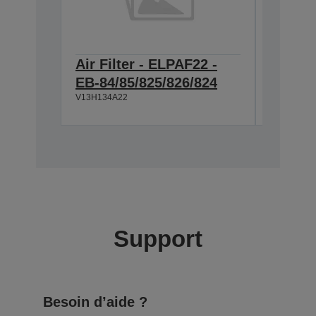
Air Filter - ELPAF22 -
Lamp -
EB-84/85/825/826/824
84/85/
V13H134A22
V13H010L
Support
Besoin d’aide ?