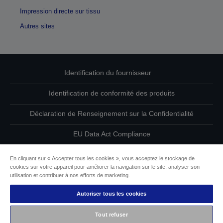
Impression directe sur tissu
Autres sites
Identification du fournisseur
Identification de conformité des produits
Déclaration de Renseignement sur la Confidentialité
EU Data Act Compliance
Contactez-nous au sujet de vos données
En cliquant sur « Accepter tous les cookies », vous acceptez le stockage de
cookies sur votre appareil pour améliorer la navigation sur le site, analyser son
Informations sur les cookies
utilisation et contribuer à nos efforts de marketing.
Autoriser tous les cookies
L’engagement d’Epson pour l’accessibilité
Tout refuser