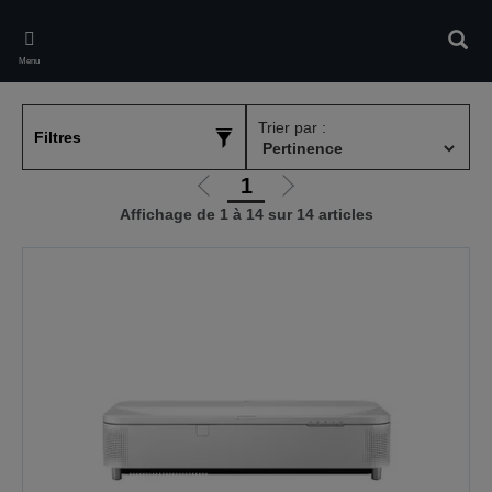
Skip
to
Rech
main
Menu
content
Trier par :
Filtres
1
Aller
Aller
Affichage de 1 à 14 sur 14 articles
à
à
la
la
page
page
précédente
suivante