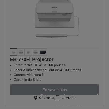
EB-770Fi Projector
Écran tactile HD 49 à 100 pouces
Laser à luminosité couleur de 4 100 lumens
Connectivité sans fil
Garantie de 5 ans
En savoir plus
Des projecteurs qui
Où acheter
Comparer
excellent