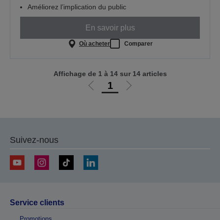
Améliorez l’implication du public
En savoir plus
Où acheter
Comparer
Affichage de 1 à 14 sur 14 articles
1
Aller
Aller
à
à
la
la
page
page
précédente
suivante
Suivez-nous
Service clients
Promotions