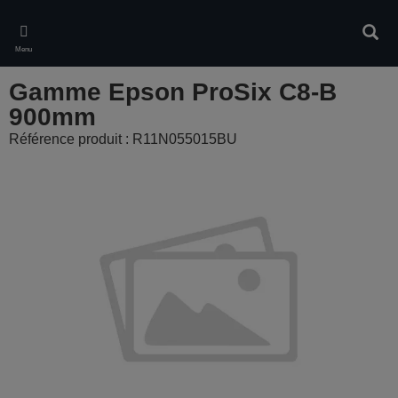
Skip
to
Rech
main
Menu
content
Gamme Epson ProSix C8-B
900mm
Référence produit : R11N055015BU