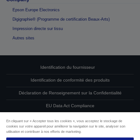
Epson Europe Electronics
Digigraphie® (Programme de certification Beaux-Arts)
Impression directe sur tissu
Autres sites
Identification du fournisseur
Identification de conformité des produits
Déclaration de Renseignement sur la Confidentialité
EU Data Act Compliance
Contactez-nous au sujet de vos données
En cliquant sur « Accepter tous les cookies », vous acceptez le stockage de
cookies sur votre appareil pour améliorer la navigation sur le site, analyser son
Informations sur les cookies
utilisation et contribuer à nos efforts de marketing.