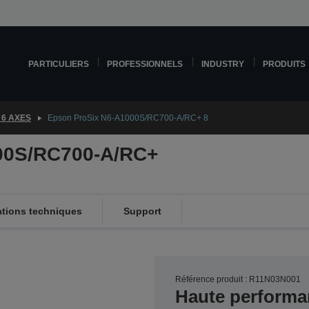
PARTICULIERS
PROFESSIONNELS
INDUSTRY
PRODUITS
 6 AXES
Epson ProSix N6-A1000S/RC700-A/RC+ 8
00S/RC700-A/RC+
ations techniques
Support
Référence produit : R11N03N001
Haute performa