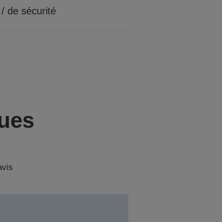
 / de sécurité
ques
avis