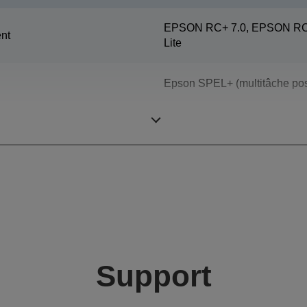
EPSON RC+ 7.0, EPSON RC+
nt
Lite
Epson SPEL+ (multitâche pos
Robots 6 axes
Support