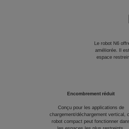
Le robot N6 offr
améliorée. Il e
espace restrein
Encombrement réduit
Conçu pour les applications de
chargement/déchargement vertical, 
robot compact peut fonctionner dan
les espaces les plus restreints.