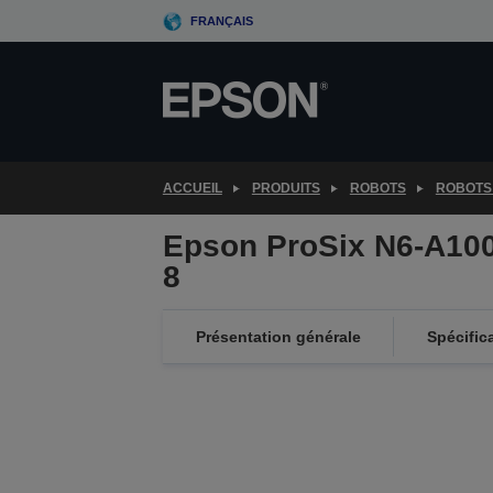
Skip
FRANÇAIS
to
main
content
ACCUEIL
PRODUITS
ROBOTS
ROBOTS
Epson ProSix N6-A10
8
Présentation générale
Spécific