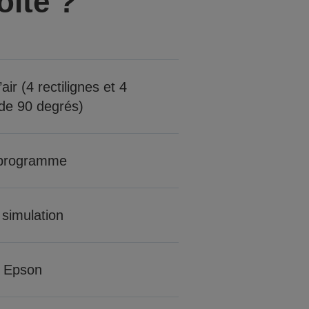
oîte ?
air (4 rectilignes et 4
de 90 degrés)
 programme
 simulation
 Epson