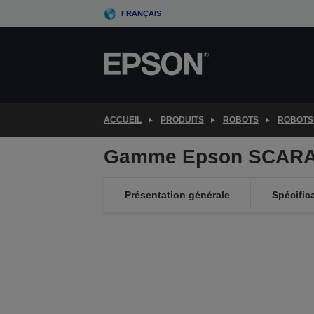
Skip
FRANÇAIS
to
main
content
ACCUEIL
PRODUITS
ROBOTS
ROBOTS
Gamme Epson SCARA
Présentation générale
Spécific