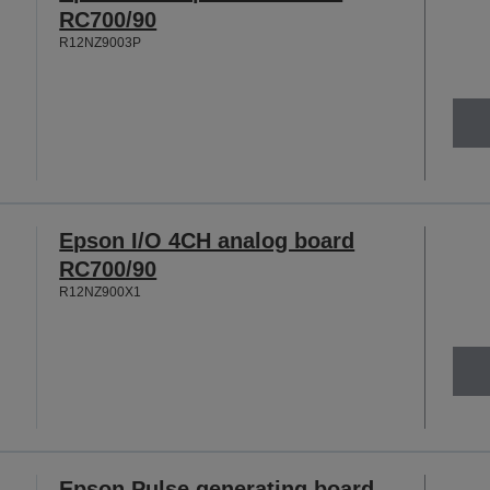
RC700/90
R12NZ9003P
Epson I/O 4CH analog board
RC700/90
R12NZ900X1
Epson Pulse generating board