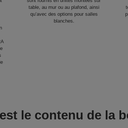
nt
sont fournis en unités montées sur
table, au mur ou au plafond, ainsi
t
qu’avec des options pour salles
p
blanches.
n
s
RA
he
s
de
est le contenu de la b