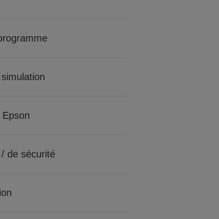
 programme
 simulation
 Epson
 / de sécurité
tion