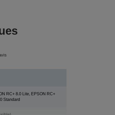
ques
avis
ON RC+ 8.0 Lite, EPSON RC+
0 Standard
sible)