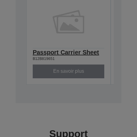
Passport Carrier Sheet
Feuill
B12B819651
B12B81905
En savoir plus
Support