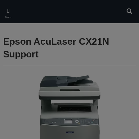
Skip
to
Rech
main
Menu
content
Epson AcuLaser CX21N
Support