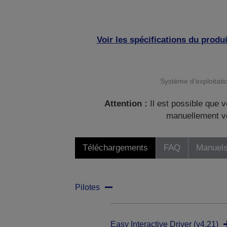
Voir les spécifications du produi
Système d’exploitatio
Attention :
Il est possible que v
manuellement vo
Téléchargements
FAQ
Manuels
Pilotes
Easy Interactive Driver (v4.21)