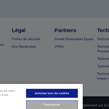
Légal
Partners
Tech
Fiches de sécurité
Portail Partenaires Epson
Technol
ion
Eco Declaration
LPGA
Technol
Precisi
Technol
Technol
Technol
impact 
es sur votre
Autoriser tous les cookies
er à nos
Tout refuser
n de conformité des produits
Déclaration de Renseignement sur la C