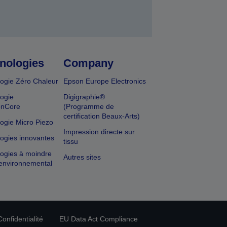
nologies
Company
ogie Zéro Chaleur
Epson Europe Electronics
ogie
Digigraphie®
onCore
(Programme de
certification Beaux-Arts)
ogie Micro Piezo
Impression directe sur
ogies innovantes
tissu
ogies à moindre
Autres sites
environnemental
onfidentialité
EU Data Act Compliance