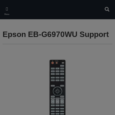
Skip
to
Rech
main
Menu
content
Epson EB-G6970WU Support