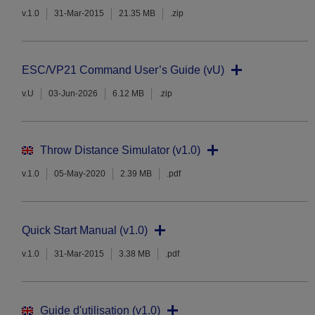
v.1.0
31-Mar-2015
21.35 MB
.zip
ESC/VP21 Command User’s Guide (vU)
v.U
03-Jun-2026
6.12 MB
.zip
Throw Distance Simulator (v1.0)
v.1.0
05-May-2020
2.39 MB
.pdf
Quick Start Manual (v1.0)
v.1.0
31-Mar-2015
3.38 MB
.pdf
Guide d'utilisation (v1.0)