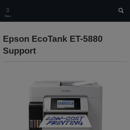
Skip
to
Rech
main
Menu
content
Epson EcoTank ET-5880
Support