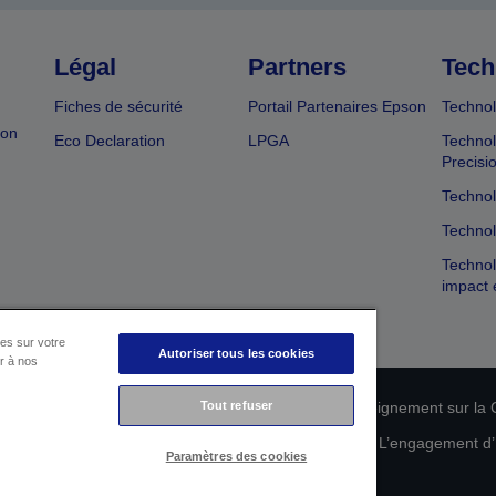
Légal
Partners
Tech
Fiches de sécurité
Portail Partenaires Epson
Technol
ion
Eco Declaration
LPGA
Technol
Precisi
Technol
Technol
Technol
impact 
es sur votre
Autoriser tous les cookies
er à nos
Tout refuser
n de conformité des produits
Déclaration de Renseignement sur la C
 de vos données
Informations sur les cookies
L’engagement d’E
Paramètres des cookies
Copyright © 2026 Seiko Epson