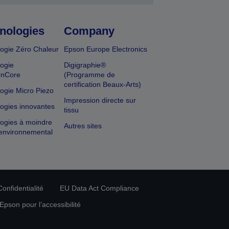
nologies
Company
ogie Zéro Chaleur
Epson Europe Electronics
ogie
Digigraphie®
onCore
(Programme de
certification Beaux-Arts)
ogie Micro Piezo
Impression directe sur
ogies innovantes
tissu
ogies à moindre
Autres sites
environnemental
onfidentialité
EU Data Act Compliance
pson pour l’accessibilité