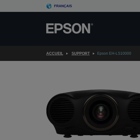
Skip
FRANÇAIS
to
main
content
ACCUEIL
SUPPORT
Epson EH-LS10000