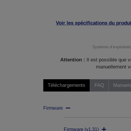
Voir les spécifications du produi
Système d’exploitatio
Attention :
Il est possible que v
manuellement vo
Téléchargements
FAQ
Manuels
Firmware
Firmware (v1.31)