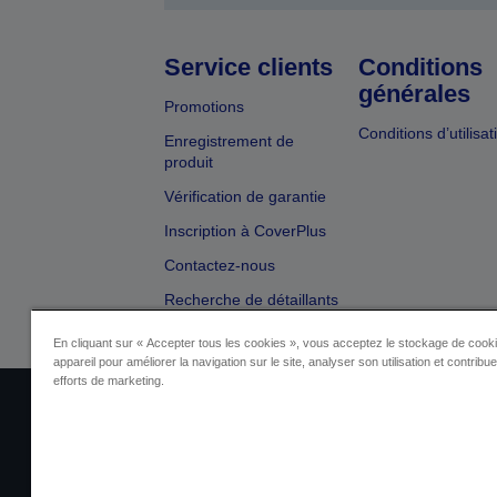
Service clients
Conditions
générales
Promotions
Conditions d’utilisat
Enregistrement de
produit
Vérification de garantie
Inscription à CoverPlus
Contactez-nous
Recherche de détaillants
En cliquant sur « Accepter tous les cookies », vous acceptez le stockage de cooki
appareil pour améliorer la navigation sur le site, analyser son utilisation et contribu
efforts de marketing.
Identification du fournisseur
Identificatio
Contactez-nous au sujet