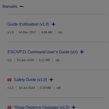
Manuels
Guide d'utilisation (v1.0)
v.1.0
04-Dec-2017
9.96 MB
.zip
ESC/VP21 Command User’s Guide (vU)
v.U
03-Jun-2026
6.12 MB
.zip
Safety Guide (v1.0)
v.1.0
10-Jul-2024
0.29 MB
.pdf
Throw Distance Simulator (v1.0)