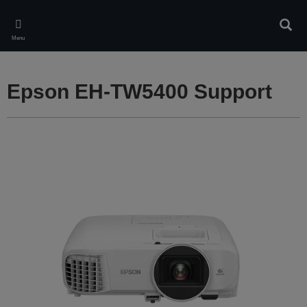
Skip
to
Rech
main
Menu
content
Epson EH-TW5400 Support