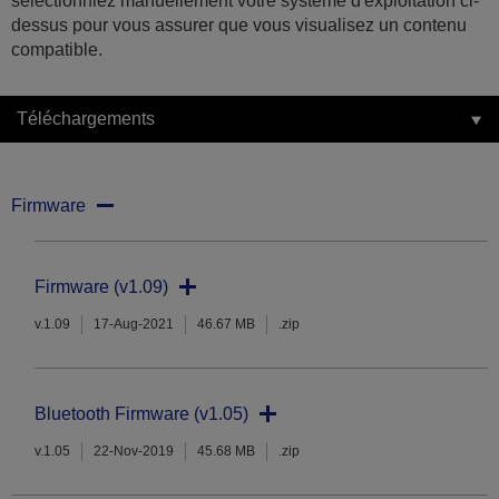
sélectionniez manuellement votre système d'exploitation ci-
dessus pour vous assurer que vous visualisez un contenu
compatible.
Téléchargements
Firmware
Firmware (v1.09)
v.1.09
17-Aug-2021
46.67 MB
.zip
Bluetooth Firmware (v1.05)
v.1.05
22-Nov-2019
45.68 MB
.zip