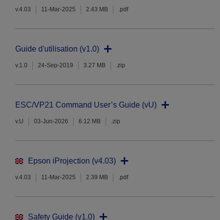
v.4.03
11-Mar-2025
2.43 MB
.pdf
Guide d'utilisation (v1.0)
v.1.0
24-Sep-2019
3.27 MB
.zip
ESC/VP21 Command User’s Guide (vU)
v.U
03-Jun-2026
6.12 MB
.zip
Epson iProjection (v4.03)
v.4.03
11-Mar-2025
2.39 MB
.pdf
Safety Guide (v1.0)