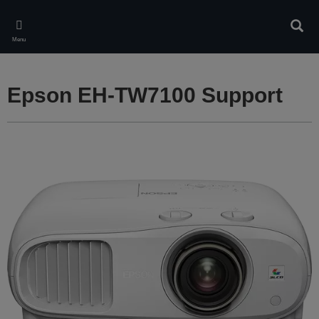
Skip
to
Rech
main
Menu
content
Epson EH-TW7100 Support