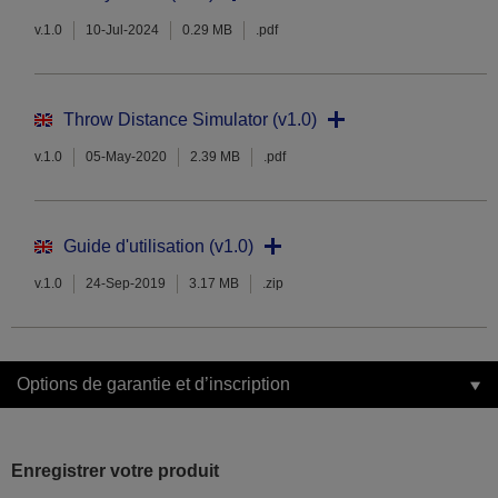
v.1.0
10-Jul-2024
0.29 MB
.pdf
Throw Distance Simulator (v1.0)
v.1.0
05-May-2020
2.39 MB
.pdf
Guide d'utilisation (v1.0)
v.1.0
24-Sep-2019
3.17 MB
.zip
Options de garantie et d’inscription
Enregistrer votre produit