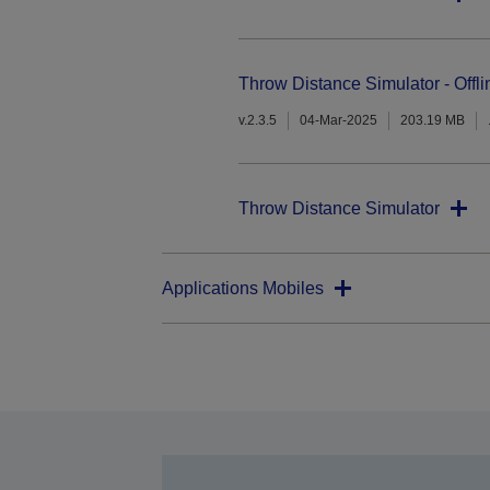
Throw Distance Simulator - Offli
v.2.3.5
04-Mar-2025
203.19 MB
Throw Distance Simulator
Applications Mobiles