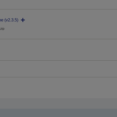
ne (v2.3.5)
.zip