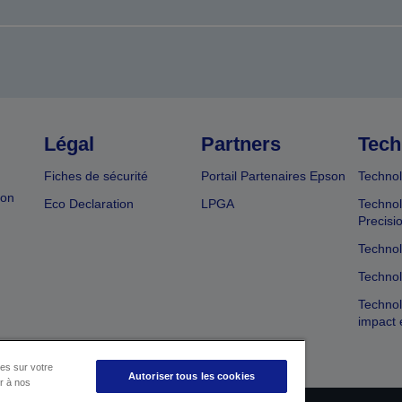
Légal
Partners
Tech
Fiches de sécurité
Portail Partenaires Epson
Technol
ion
Eco Declaration
LPGA
Technol
Precisi
Technol
Technol
Technol
impact 
es sur votre
Autoriser tous les cookies
er à nos