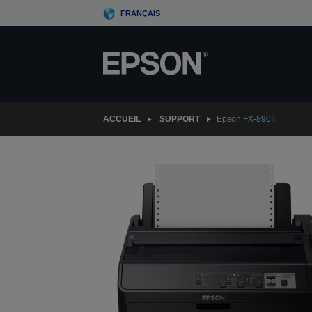
Skip
FRANÇAIS
to
main
content
ACCUEIL
SUPPORT
Epson FX-890II