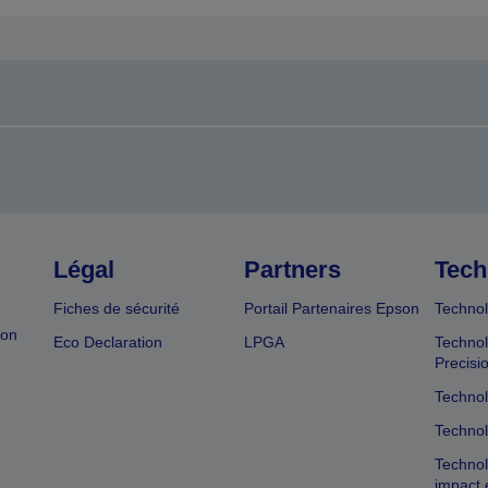
Légal
Partners
Tech
Fiches de sécurité
Portail Partenaires Epson
Technol
ion
Eco Declaration
LPGA
Technol
Precisi
Technol
Technol
Technol
impact 