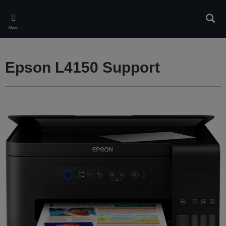
Skip
to
Rech
main
Menu
content
Epson L4150 Support