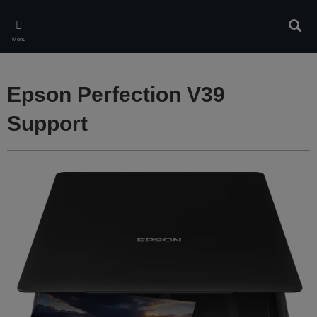
Skip
to
Rech
main
Menu
content
Epson Perfection V39
Support