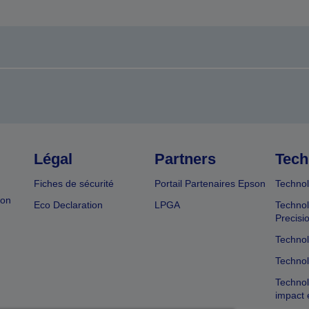
Légal
Partners
Tech
Fiches de sécurité
Portail Partenaires Epson
Technol
ion
Eco Declaration
LPGA
Technol
Precisi
Technol
Technol
Technol
impact 