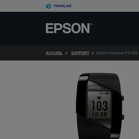
Skip
FRANÇAIS
to
main
content
ACCUEIL
SUPPORT
Epson Pulsense PS-500