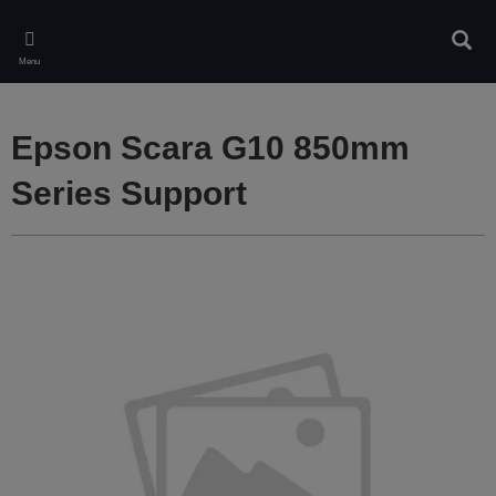
Skip
to
Rech
main
Menu
content
Epson Scara G10 850mm
Series Support