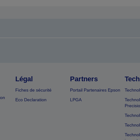
Légal
Partners
Tech
Fiches de sécurité
Portail Partenaires Epson
Technol
ion
Eco Declaration
LPGA
Technol
Precisi
Technol
Technol
Technol