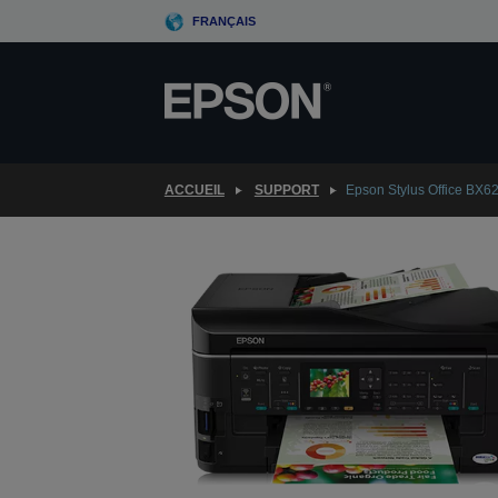
Skip
FRANÇAIS
to
main
content
ACCUEIL
SUPPORT
Epson Stylus Office BX