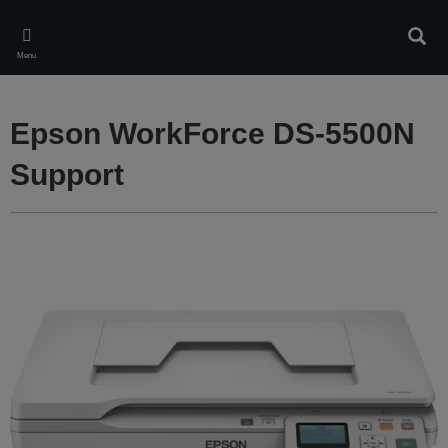
Skip
to
Rech
main
Menu
content
Epson WorkForce DS-5500N
Support