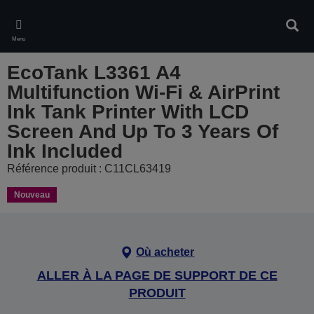
Skip
to
Rech
main
Menu
content
EcoTank L3361 A4
Multifunction Wi-Fi & AirPrint
Ink Tank Printer With LCD
Screen And Up To 3 Years Of
Ink Included
Référence produit : C11CL63419
Nouveau
Où acheter
ALLER À LA PAGE DE SUPPORT DE CE
PRODUIT