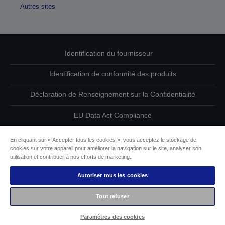
Autres sites
Identification du fournisseur
Identification de conformité des produits
Déclaration de Renseignement sur la Confidentialité
EU Data Act Compliance
Contactez-nous au sujet de vos données
En cliquant sur « Accepter tous les cookies », vous acceptez le stockage de
cookies sur votre appareil pour améliorer la navigation sur le site, analyser son
Informations sur les cookies
utilisation et contribuer à nos efforts de marketing.
Autoriser tous les cookies
L’engagement d’Epson pour l’accessibilité
Tout refuser
Copyright © 2026 Seiko Epson
Paramètres des cookies