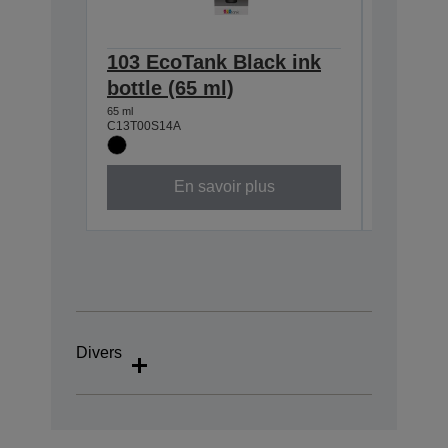
103 EcoTank Black ink
103 Ec
bottle (65 ml)
bottle 
65 ml
65 ml
C13T00S14A
C13T00S2
En savoir plus
Divers