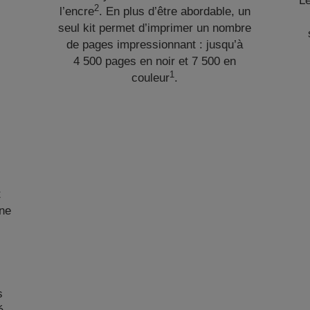
L
2
l’encre
. En plus d’être abordable, un
seul kit permet d’imprimer un nombre
de pages impressionnant : jusqu’à
4 500 pages en noir et 7 500 en
1
couleur
.
t
ine
s