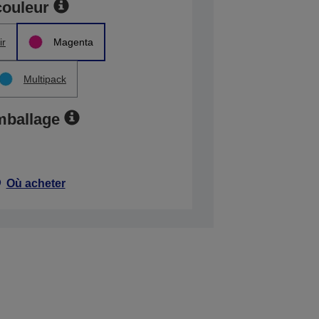
couleur
ir
Magenta
Multipack
mballage
Où acheter