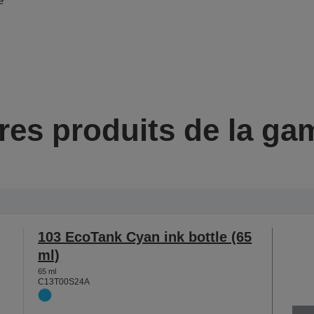
é
res produits de la g
103 EcoTank Cyan ink bottle (65
ml)
65 ml
C13T00S24A