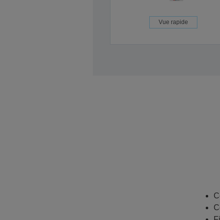
Vue rapide
C
C
F