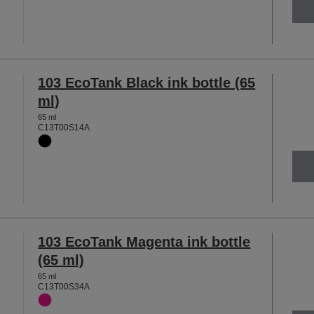
103 EcoTank Black ink bottle (65
ml)
65 ml
C13T00S14A
103 EcoTank Magenta ink bottle
(65 ml)
65 ml
C13T00S34A