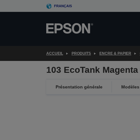
Skip
FRANÇAIS
to
main
content
ACCUEIL
PRODUITS
ENCRE & PAPIER
103 EcoTank Magenta i
Présentation générale
Modèles 