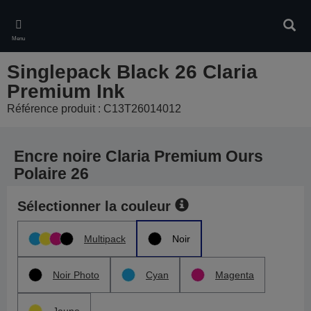
Skip
to
Rech
main
Menu
content
Singlepack Black 26 Claria
Premium Ink
Référence produit : C13T26014012
Encre noire Claria Premium Ours
Polaire 26
Sélectionner la couleur
Multipack
Noir
Noir Photo
Cyan
Magenta