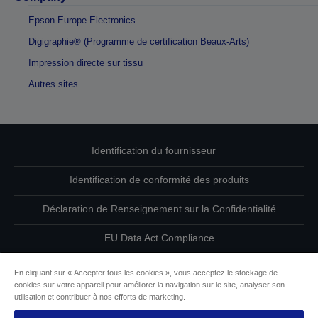
Epson Europe Electronics
Digigraphie® (Programme de certification Beaux-Arts)
Impression directe sur tissu
Autres sites
Identification du fournisseur
Identification de conformité des produits
Déclaration de Renseignement sur la Confidentialité
EU Data Act Compliance
Contactez-nous au sujet de vos données
En cliquant sur « Accepter tous les cookies », vous acceptez le stockage de
cookies sur votre appareil pour améliorer la navigation sur le site, analyser son
Informations sur les cookies
utilisation et contribuer à nos efforts de marketing.