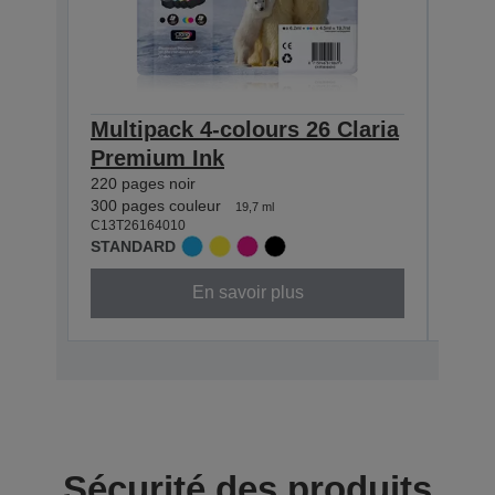
Multipack 4-colours 26 Claria
Sing
Premium Ink
Pre
220 pages noir
220 p
C13T2
300 pages couleur
19,7 ml
STAN
C13T26164010
STANDARD
En savoir plus
Sécurité des produits