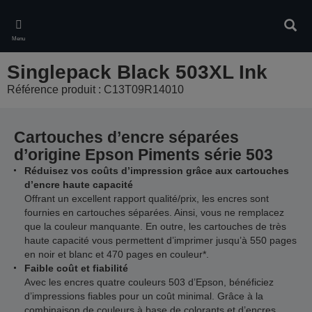
Skip
to
Rech
main
Menu
content
Singlepack Black 503XL Ink
Référence produit : C13T09R14010
Cartouches d’encre séparées
d’origine Epson Piments série 503
Réduisez vos coûts d’impression grâce aux cartouches
d’encre haute capacité
Offrant un excellent rapport qualité/prix, les encres sont
fournies en cartouches séparées. Ainsi, vous ne remplacez
que la couleur manquante. En outre, les cartouches de très
haute capacité vous permettent d’imprimer jusqu’à 550 pages
en noir et blanc et 470 pages en couleur*.
Faible coût et fiabilité
Avec les encres quatre couleurs 503 d’Epson, bénéficiez
d’impressions fiables pour un coût minimal. Grâce à la
combinaison de couleurs à base de colorants et d’encres