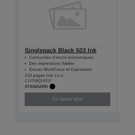
Singlepack Black 503 Ink
Sin
Cartouches d’encre économiques
Car
Des impressions fiables
Des
Encres WorkForce et Expression
Enc
210 pages noir
165 p
4,6 ml
C13T09Q14010
C13T0
STANDARD
STAN
En savoir plus