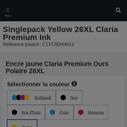
Skip
to
Rech
main
Menu
content
Singlepack Yellow 26XL Claria
Premium Ink
Référence produit : C13T26344012
Encre jaune Claria Premium Ours
Polaire 26XL
Sélectionner la couleur
Multipack
Noir
Noir Photo
Cyan
Magenta