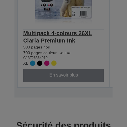
Multipack 4-colours 26XL
Sing
Claria Premium Ink
Pre
500 pages noir
500 p
C13T2
700 pages couleur
41,3 ml
XL
C13T26364010
XL
En savoir plus
Sécurité des produits