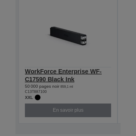
WorkForce Enterprise WF-
Wor
C17590 Black Ink
C17
50 000 pages noir
50 00
859,1 ml
C13T887100
C13T8
XXL
XXL
En savoir plus