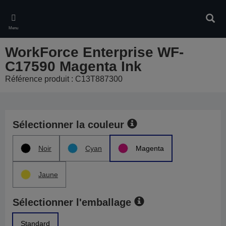
Skip
to
Rech
main
Menu
content
WorkForce Enterprise WF-
C17590 Magenta Ink
Référence produit : C13T887300
Sélectionner la couleur
Noir
Cyan
Magenta
Jaune
Sélectionner l'emballage
Standard