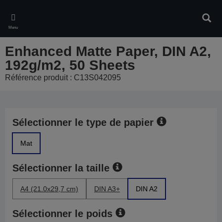
Skip
to
Rech
main
Menu
content
Enhanced Matte Paper, DIN A2,
192g/m2, 50 Sheets
Référence produit : C13S042095
Sélectionner le type de papier
Mat
Sélectionner la taille
A4 (21.0x29,7 cm)
DIN A3+
DIN A2
Sélectionner le poids