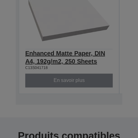
Enhanced Matte Paper, DIN
Enh
A4, 192g/m2, 250 Sheets
A3+
C13S041718
C13S0
En savoir plus
Produits compatibles