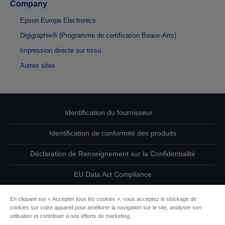
Company
Epson Europe Electronics
Digigraphie® (Programme de certification Beaux-Arts)
Impression directe sur tissu
Autres sites
Identification du fournisseur
Identification de conformité des produits
Déclaration de Renseignement sur la Confidentialité
EU Data Act Compliance
Contactez-nous au sujet de vos données
En cliquant sur « Accepter tous les cookies », vous acceptez le stockage de
cookies sur votre appareil pour améliorer la navigation sur le site, analyser son
Informations sur les cookies
utilisation et contribuer à nos efforts de marketing.