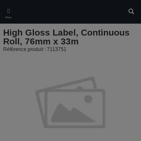
Skip
to
Rech
main
Menu
content
High Gloss Label, Continuous
Roll, 76mm x 33m
Référence produit : 7113751