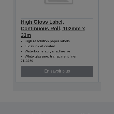
High Gloss Label,
High
Continuous Roll, 102mm x
Con
33m
33m
High resolution paper labels
Hig
Gloss inkjet coated
Glo
Waterborne acrylic adhesive
Wat
White glassine, transparent liner
Whit
7113750
71137
En savoir plus