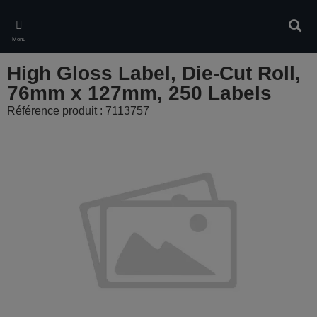
Skip
to
Rech
main
Menu
content
High Gloss Label, Die-Cut Roll,
76mm x 127mm, 250 Labels
Référence produit : 7113757