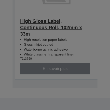
High Gloss Label,
High
Continuous Roll, 102mm x
Con
33m
33m
High resolution paper labels
Hig
Gloss inkjet coated
Glo
Waterborne acrylic adhesive
Wat
White glassine, transparent liner
Whit
7113750
71137
En savoir plus