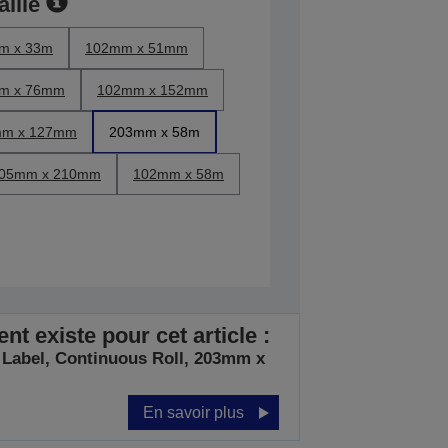
aille
m x 33m
102mm x 51mm
m x 76mm
102mm x 152mm
m x 127mm
203mm x 58m
05mm x 210mm
102mm x 58m
t existe pour cet article :
 Label, Continuous Roll, 203mm x
En savoir plus