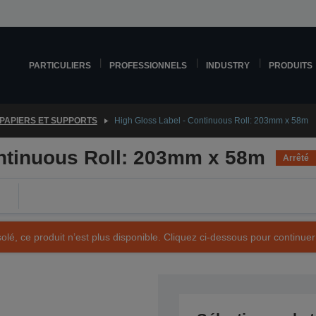
PARTICULIERS
PROFESSIONNELS
INDUSTRY
PRODUITS
PAPIERS ET SUPPORTS
High Gloss Label - Continuous Roll: 203mm x 58m
ontinuous Roll: 203mm x 58m
Arrêté
olé, ce produit n’est plus disponible. Cliquez ci-dessous pour continuer
Référence produit : C33S045729