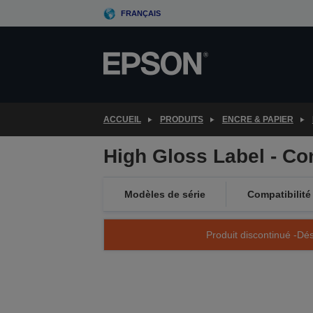
Skip
FRANÇAIS
to
main
content
ACCUEIL
PRODUITS
ENCRE & PAPIER
High Gloss Label - C
Modèles de série
Compatibilité
Produit discontinué -Dés