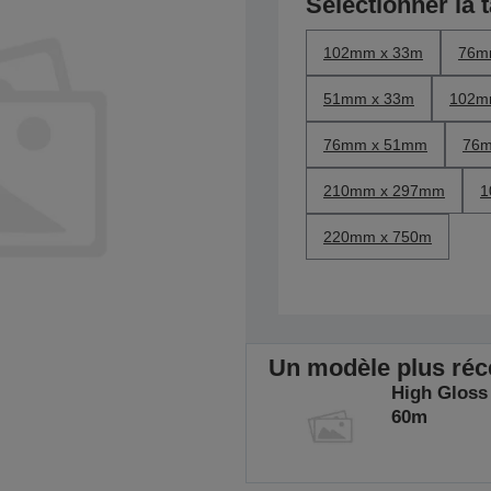
Sélectionner la t
102mm x 33m
76m
51mm x 33m
102m
76mm x 51mm
76m
210mm x 297mm
1
220mm x 750m
Un modèle plus récen
High Gloss
60m