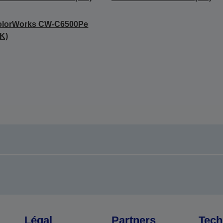
olorWorks CW-C6500Pe
K)
Légal
Partners
Tech