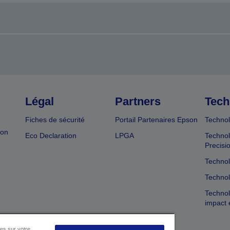
Légal
Partners
Tech
Fiches de sécurité
Portail Partenaires Epson
Technol
ion
Eco Declaration
LPGA
Technol
Precisi
Technol
Technol
Technol
impact 
es sur votre