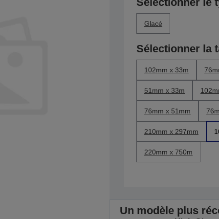
Sélectionner le 
Glacé
Sélectionner la t
102mm x 33m
76m
51mm x 33m
102m
76mm x 51mm
76m
210mm x 297mm
1
220mm x 750m
Un modèle plus récen