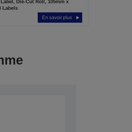
 Label, Die-Cut Roll, 105mm x
 Labels
En savoir plus
amme