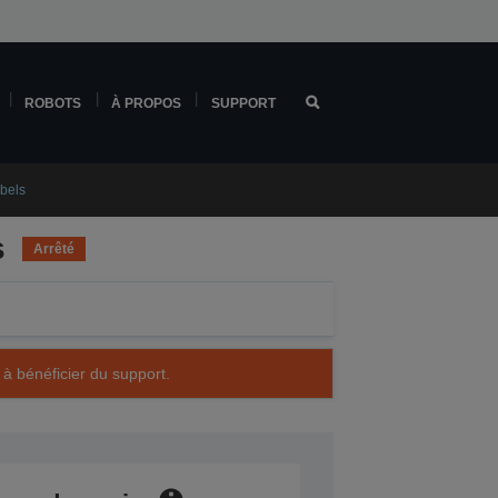
ROBOTS
À PROPOS
SUPPORT
bels
s
Arrêté
 à bénéficier du support.