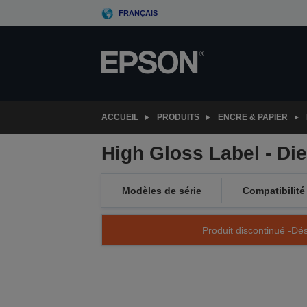
Skip
FRANÇAIS
to
main
content
ACCUEIL
PRODUITS
ENCRE & PAPIER
High Gloss Label - Di
Modèles de série
Compatibilité
Produit discontinué -Dés