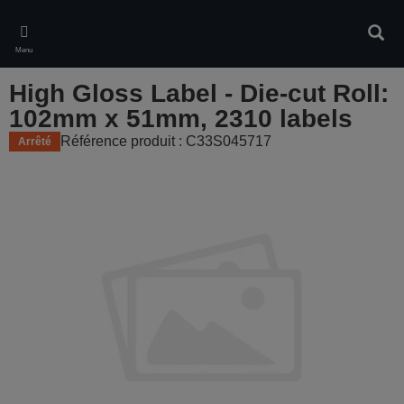
Skip
to
Rech
main
Menu
content
High Gloss Label - Die-cut Roll:
102mm x 51mm, 2310 labels
Référence produit : C33S045717
Arrêté