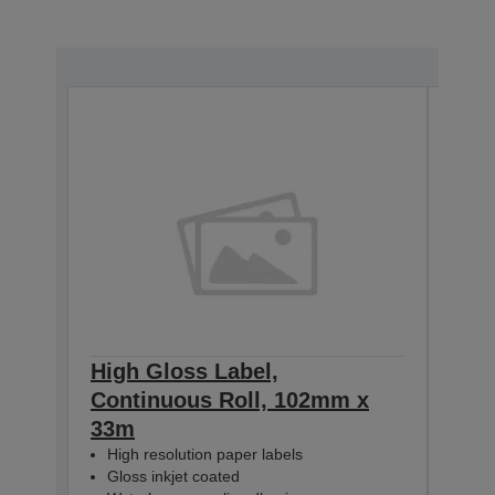
High Gloss Label,
High
Continuous Roll, 102mm x
Con
33m
33m
High resolution paper labels
Hig
Gloss inkjet coated
Glo