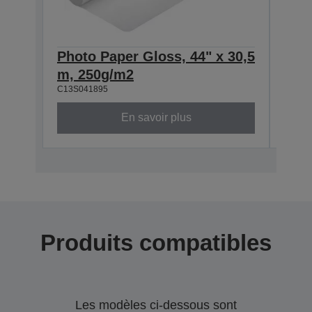
Photo Paper Gloss, 44" x 30,5
Phot
m, 250g/m2
m, 
C13S041895
C13S0
En savoir plus
Produits compatibles
Les modèles ci-dessous sont