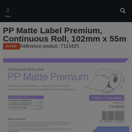
Skip
to
Rech
main
Menu
content
PP Matte Label Premium,
Continuous Roll, 102mm x 55m
Référence produit : 7113425
Arrêté