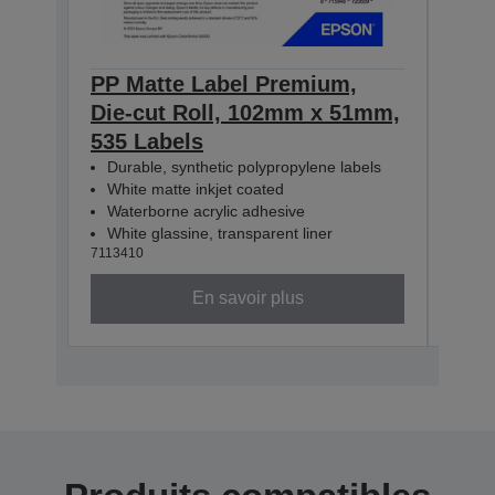
PP Matte Label Premium,
PP 
Die-cut Roll, 102mm x 51mm,
Die
535 Labels
365
Durable, synthetic polypropylene labels
Dur
White matte inkjet coated
Whi
Waterborne acrylic adhesive
Wat
White glassine, transparent liner
Whit
7113410
71134
En savoir plus