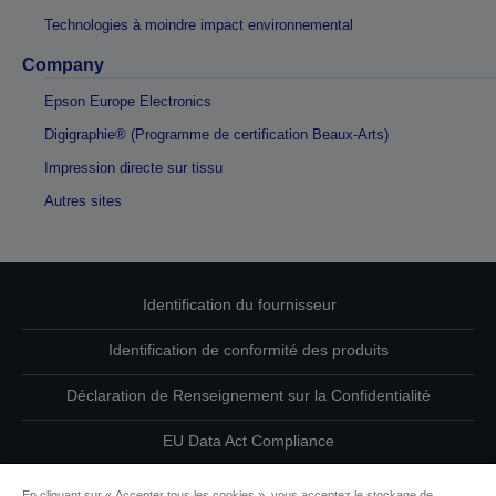
Technologies à moindre impact environnemental
Company
Epson Europe Electronics
Digigraphie® (Programme de certification Beaux-Arts)
Impression directe sur tissu
Autres sites
Identification du fournisseur
Identification de conformité des produits
Déclaration de Renseignement sur la Confidentialité
EU Data Act Compliance
Contactez-nous au sujet de vos données
En cliquant sur « Accepter tous les cookies », vous acceptez le stockage de