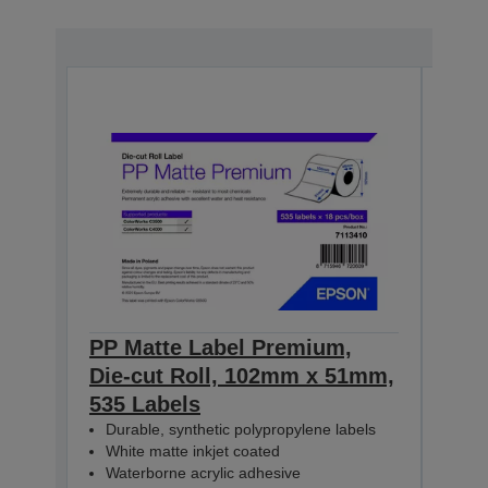
PP Matte Label Premium,
PP 
Die-cut Roll, 102mm x 51mm,
Die
535 Labels
365
Durable, synthetic polypropylene labels
Dur
White matte inkjet coated
Whi
Waterborne acrylic adhesive
Wat