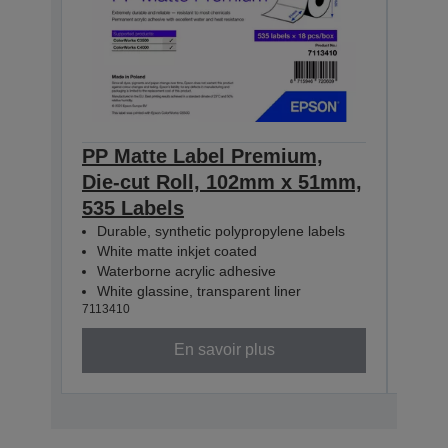
PP Matte Label Premium,
PP 
Die-cut Roll, 102mm x 51mm,
Die
535 Labels
365
Durable, synthetic polypropylene labels
Dur
White matte inkjet coated
Whi
Waterborne acrylic adhesive
Wat
White glassine, transparent liner
Whit
7113410
71134
En savoir plus