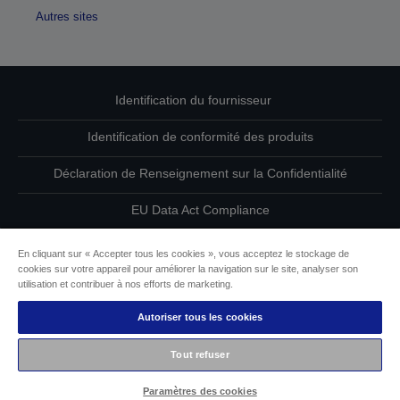
Autres sites
Identification du fournisseur
Identification de conformité des produits
Déclaration de Renseignement sur la Confidentialité
EU Data Act Compliance
Contactez-nous au sujet de vos données
En cliquant sur « Accepter tous les cookies », vous acceptez le stockage de
cookies sur votre appareil pour améliorer la navigation sur le site, analyser son
Informations sur les cookies
utilisation et contribuer à nos efforts de marketing.
Autoriser tous les cookies
L’engagement d’Epson pour l’accessibilité
Tout refuser
Copyright © 2026 Seiko Epson
Paramètres des cookies