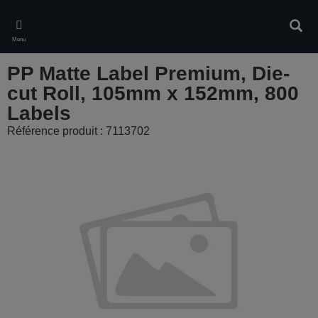
Skip
to
Rech
main
Menu
content
PP Matte Label Premium, Die-
cut Roll, 105mm x 152mm, 800
Labels
Référence produit : 7113702