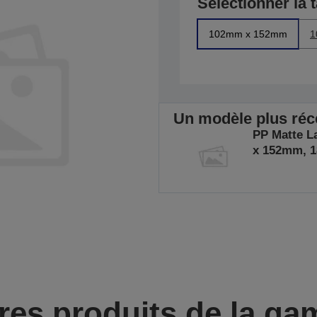
Sélectionner la t
102mm x 152mm
1
Un modèle plus récen
PP Matte L
x 152mm, 1
res produits de la g