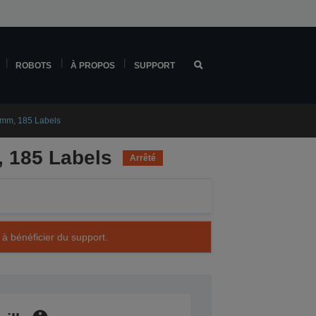
ROBOTS
À PROPOS
SUPPORT
2mm, 185 Labels
, 185 Labels
Arrêté
 à bénéficier du support.