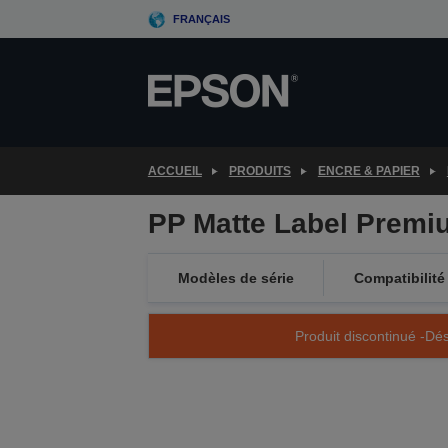
Skip
FRANÇAIS
to
main
content
ACCUEIL
PRODUITS
ENCRE & PAPIER
PP Matte Label Premi
Modèles de série
Compatibilité
Produit discontinué -Dés