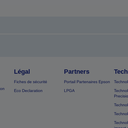
Légal
Partners
Tech
Fiches de sécurité
Portail Partenaires Epson
Technol
ion
Eco Declaration
LPGA
Technol
Precisi
Technol
Technol
Technol