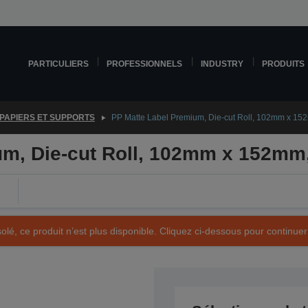
PARTICULIERS
PROFESSIONNELS
INDUSTRY
PRODUITS
PAPIERS ET SUPPORTS
PP Matte Label Premium, Die-cut Roll, 102mm x 15
um, Die-cut Roll, 102mm x 152mm
olé, ce produit n’est plus disponible. Cliquez ci-dessous pour continuer
Référence produit : 7113412