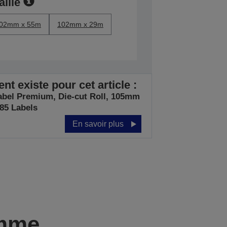
aille
02mm x 55m
102mm x 29m
t existe pour cet article :
abel Premium, Die-cut Roll, 105mm
85 Labels
En savoir plus
amme