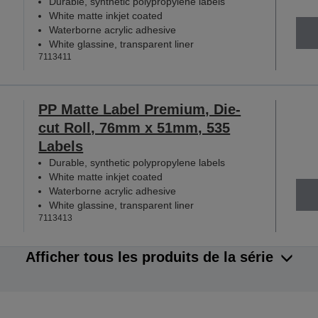
Durable, synthetic polypropylene labels
White matte inkjet coated
Waterborne acrylic adhesive
White glassine, transparent liner
7113411
PP Matte Label Premium, Die-
cut Roll, 76mm x 51mm, 535
Labels
Durable, synthetic polypropylene labels
White matte inkjet coated
Waterborne acrylic adhesive
White glassine, transparent liner
7113413
Afficher tous les produits de la série