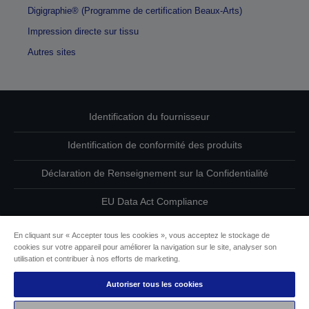
Digigraphie® (Programme de certification Beaux-Arts)
Impression directe sur tissu
Autres sites
Identification du fournisseur
Identification de conformité des produits
Déclaration de Renseignement sur la Confidentialité
EU Data Act Compliance
Contactez-nous au sujet de vos données
En cliquant sur « Accepter tous les cookies », vous acceptez le stockage de
cookies sur votre appareil pour améliorer la navigation sur le site, analyser son
Informations sur les cookies
utilisation et contribuer à nos efforts de marketing.
Autoriser tous les cookies
L’engagement d’Epson pour l’accessibilité