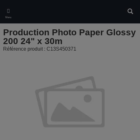
Skip
to
Rech
main
Menu
content
Production Photo Paper Glossy
200 24" x 30m
Référence produit : C13S450371