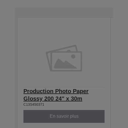
Production Photo Paper
Pro
Glossy 200 24" x 30m
Glo
C13S450371
C13S4
En savoir plus