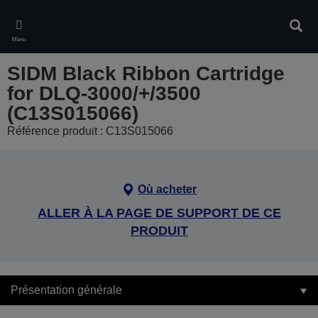
Skip
to
Rech
main
Menu
content
SIDM Black Ribbon Cartridge
for DLQ-3000/+/3500
(C13S015066)
Référence produit : C13S015066
Où acheter
ALLER À LA PAGE DE SUPPORT DE CE
PRODUIT
Présentation générale