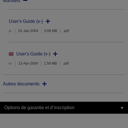
Manuels
User's Guide (v-)
v.-
01-Jan-2004
0.68 MB
.pdf
User's Guide (v-)
v.-
13-Apr-2004
1.58 MB
.pdf
Autres documents
Options de garantie et d’inscription