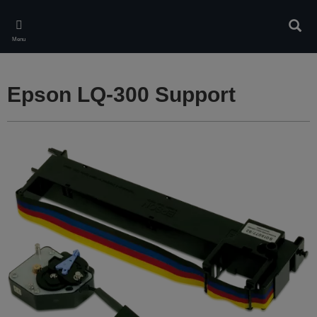
Skip
to
Rech
main
Menu
content
Epson LQ-300 Support