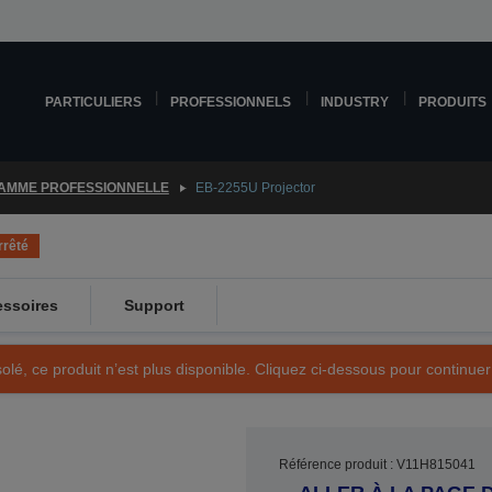
PARTICULIERS
PROFESSIONNELS
INDUSTRY
PRODUITS
AMME PROFESSIONNELLE
EB-2255U Projector
rrêté
ssoires
Support
olé, ce produit n’est plus disponible. Cliquez ci-dessous pour continuer
Référence produit : V11H815041