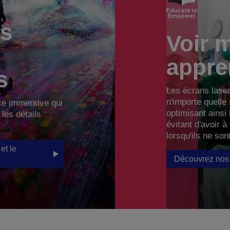
es
Voir 
appre
s
Les écrans lase
n'importe quelle
ce immersive qui
optimisant ainsi 
 les détails
évitant d'avoir 
lorsqu'ils ne son
et le
Découvrez nos 