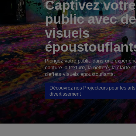
Captivez votre
public avec d
visuels
époustouflant
Plongez votre public dans une expérien
capture la texture, la netteté, la clarté et
d'effets visuels époustouflants.
Découvrez nos Projecteurs pour les arts 
divertissement