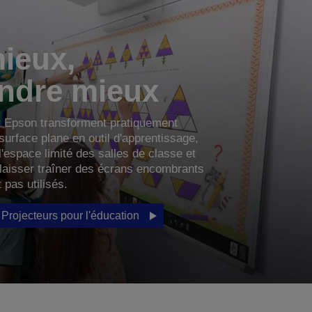
mieux,
ndre mieux
r Epson transforment pratiquement
 surface plane en outil d'apprentissage,
l'espace limité des salles de classe et
à laisser traîner des écrans encombrants
t pas utilisés.
Projecteurs pour l'éducation