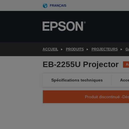
Skip
FRANÇAIS
to
main
content
ACCUEIL
PRODUITS
PROJECTEURS
G
EB-2255U Projector
A
Spécifications techniques
Acce
Produit discontinué -Dés