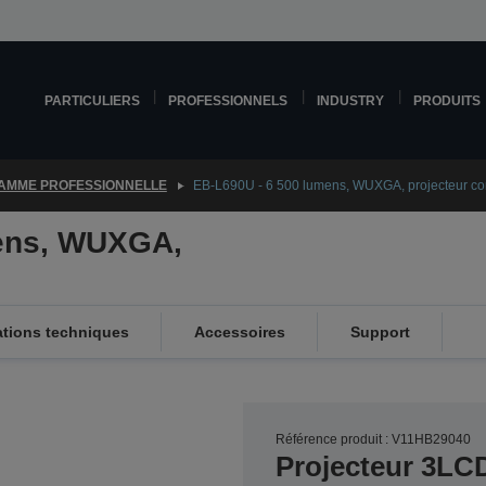
PARTICULIERS
PROFESSIONNELS
INDUSTRY
PRODUITS
AMME PROFESSIONNELLE
EB-L690U - 6 500 lumens, WUXGA, projecteur c
mens, WUXGA,
ations techniques
Accessoires
Support
Référence produit : V11HB29040
Projecteur 3LC