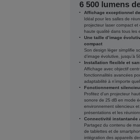
6 500 lumens de
Affichage exceptionnel d
Idéal pour les salles de réu
projecteur laser compact e
haute qualité dans tous les
Une taille d’image évolut
compact
Son design léger simplifie son
d’image évolutive, jusqu’à 5
Installation flexible et san
Affichage avec objectif centr
fonctionnalités avancées pou
adaptabilité à n’importe qu
Fonctionnement silencie
Profitez d’un projecteur ha
sonore de 25 dB en mode é
environnement silencieux et 
présentations et les réunion
Connectivité instantanée 
Partagez du contenu de maniè
de tablettes et de smartphon
intégration des appareils de