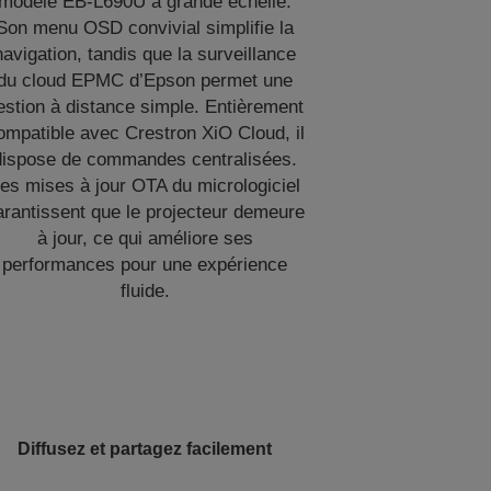
modèle EB-L690U à grande échelle.
Son menu OSD convivial simplifie la
navigation, tandis que la surveillance
du cloud EPMC d’Epson permet une
estion à distance simple. Entièrement
ompatible avec Crestron XiO Cloud, il
dispose de commandes centralisées.
es mises à jour OTA du micrologiciel
arantissent que le projecteur demeure
à jour, ce qui améliore ses
performances pour une expérience
fluide.
Diffusez et partagez facilement