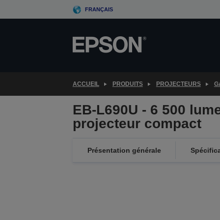
Skip
FRANÇAIS
to
main
content
ACCUEIL
PRODUITS
PROJECTEURS
G
EB-L690U - 6 500 lu
projecteur compact
Présentation générale
Spécific