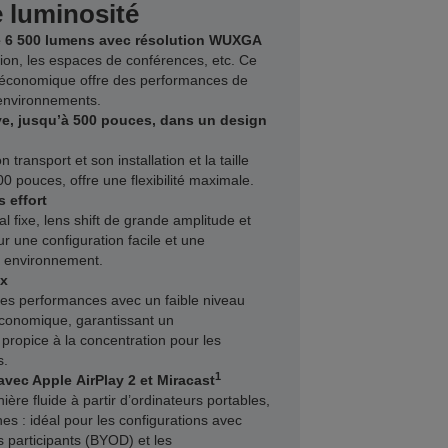
 luminosité
e 6 500 lumens avec résolution WUXGA
nion, les espaces de conférences, etc. Ce
t économique offre des performances de
 environnements.
ive, jusqu’à 500 pouces, dans un design
 transport et son installation et la taille
00 pouces, offre une flexibilité maximale.
s effort
al fixe, lens shift de grande amplitude et
r une configuration facile et une
el environnement.
ux
utes performances avec un faible niveau
conomique, garantissant un
propice à la concentration pour les
s.
1
avec Apple AirPlay 2 et Miracast
re fluide à partir d’ordinateurs portables,
es : idéal pour les configurations avec
s participants (BYOD) et les