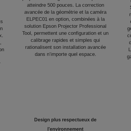
s
atteindre 500 pouces. La correction
avancée de la géométrie et la caméra
ELPEC01 en option, combinées à la
is
solution Epson Projector Professional
on
g
Tool, permettent une configuration et un
x.
c
calibrage rapides et simples qui
,
rationalisent son installation avancée
on
L
dans n’importe quel espace.
g
r
Design plus respectueux de
l’environnement