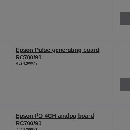
Epson Pulse generating board
RC700/90
R12NZ900A8
Epson I/O 4CH analog board
RC700/90
R12NZ900X1