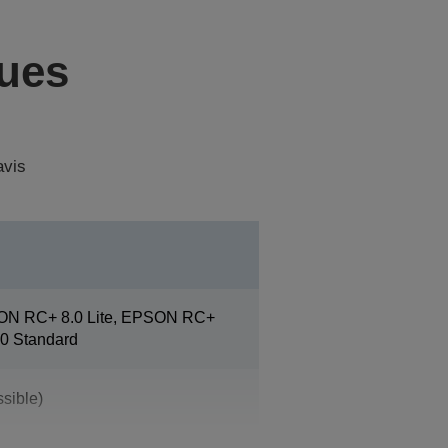
ques
avis
ON RC+ 8.0 Lite, EPSON RC+
0 Standard
sible)