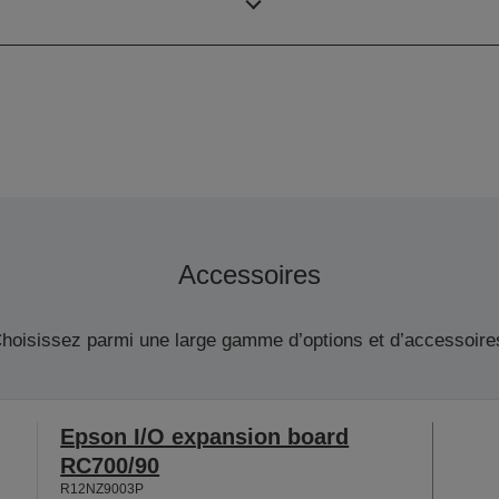
SCARA (4 axes)
Accessoires
hoisissez parmi une large gamme d’options et d’accessoire
Epson I/O expansion board
RC700/90
R12NZ9003P