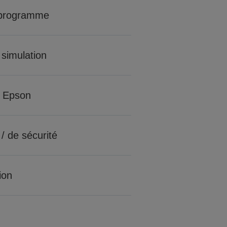
 programme
 simulation
 Epson
 / de sécurité
tion