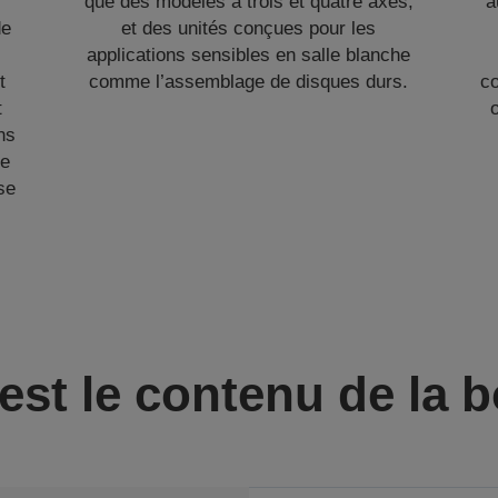
que des modèles à trois et quatre axes,
a
de
et des unités conçues pour les
applications sensibles en salle blanche
t
comme l’assemblage de disques durs.
c
t
o
ns
de
se
est le contenu de la b