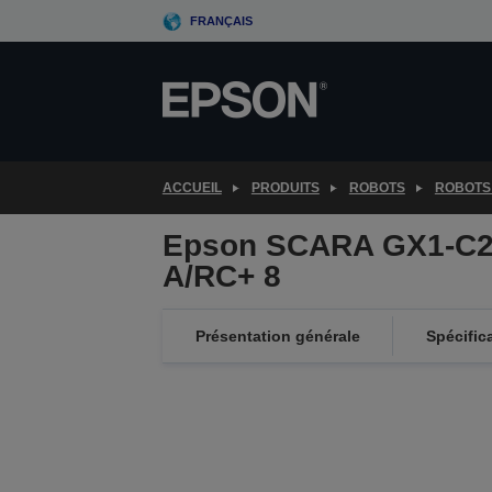
Skip
FRANÇAIS
to
main
content
ACCUEIL
PRODUITS
ROBOTS
ROBOTS
Epson SCARA GX1-C2
A/RC+ 8
Présentation générale
Spécific