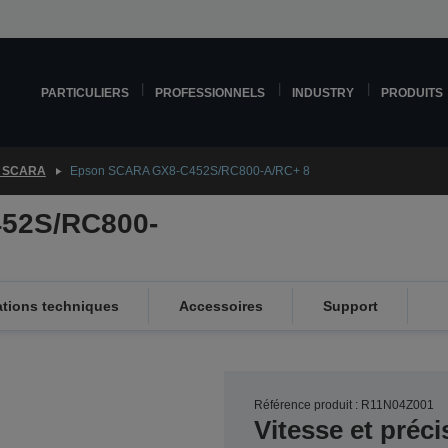
PARTICULIERS
PROFESSIONNELS
INDUSTRY
PRODUITS
 SCARA
Epson SCARA GX8-C452S/RC800-A/RC+ 8
52S/RC800-
ations techniques
Accessoires
Support
Référence produit : R11N04Z001
Vitesse et préci