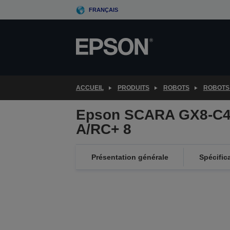
Skip
FRANÇAIS
to
main
content
ACCUEIL
PRODUITS
ROBOTS
ROBOTS
Epson SCARA GX8-C4
A/RC+ 8
Présentation générale
Spécific