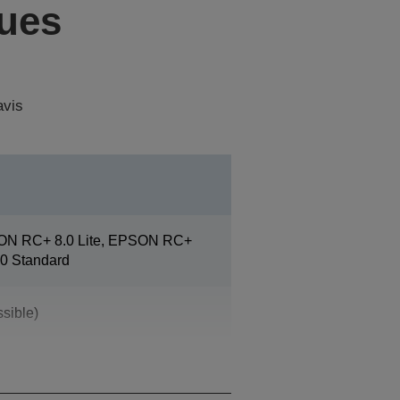
ques
avis
ON RC+ 8.0 Lite, EPSON RC+
0 Standard
sible)