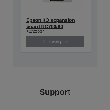
Epson I/O expansion
Epson 
board RC700/90
board 
R12NZ9003P
R12NZ900
En savoir plus
Support