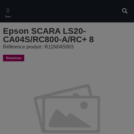
Skip
to
Rech
main
Menu
content
Epson SCARA LS20-
CA04S/RC800-A/RC+ 8
Référence produit : R11N04S003
Nouveau