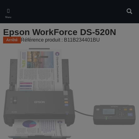
Skip
to
Rech
main
Menu
content
Epson WorkForce DS-520N
Référence produit : B11B234401BU
Arrêté