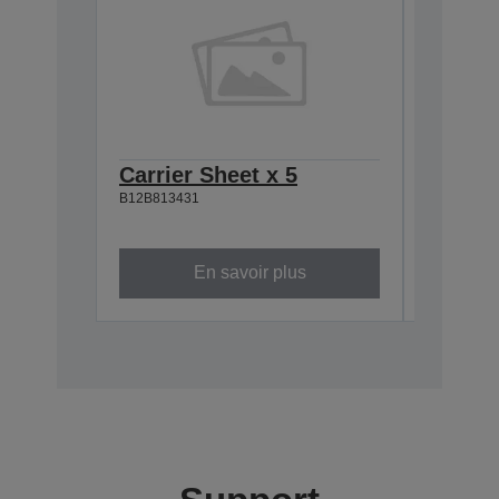
Carrier Sheet x 5
Roller
B12B813431
B12B8
B12B81356
En savoir plus