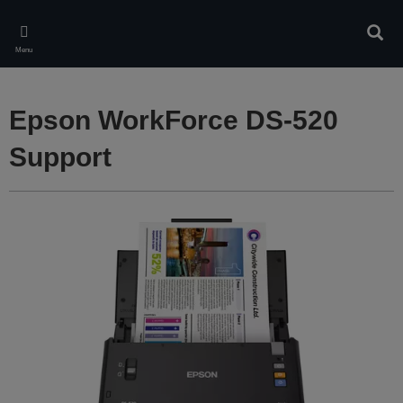
Skip
to
Rech
main
Menu
content
Epson WorkForce DS-520
Support