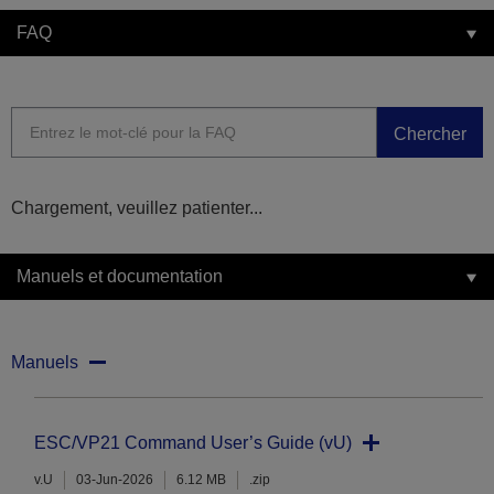
FAQ
Chercher
Chargement, veuillez patienter...
Manuels et documentation
Manuels
ESC/VP21 Command User’s Guide (vU)
v.U
03-Jun-2026
6.12 MB
.zip