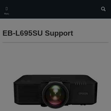
Skip
to
Rech
main
Menu
content
EB-L695SU Support