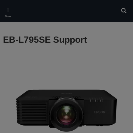
Skip
to
Rech
main
Menu
content
EB-L795SE Support