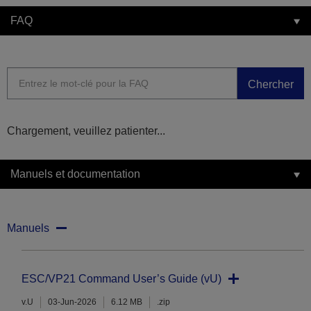
FAQ
Chercher
Chargement, veuillez patienter...
Manuels et documentation
Manuels
ESC/VP21 Command User’s Guide (vU)
v.U
03-Jun-2026
6.12 MB
.zip